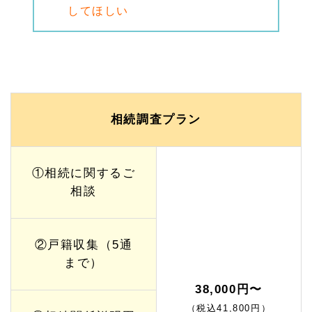
【W
してほしい
eb
特別
価
格】
1.
3
相続
手続
相続調査プラン
き一
式サ
ポー
トプ
①相続に関するご
ラン
相談
【W
eb
特別
価
格】
②戸籍収集（5通
まで）
1.
3.
38,000円〜
1
相続
（税込41,800円）