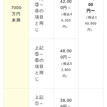
42,00
③～
00
7000
0円～
④の
円〜
万円
（税込4
項目
（税込1
未満
6,200
と同
40,800
円）
じ
円）
上記
48,00
⑤～
0円～
⑥の
（税込5
項目
2,800
と同
円）
じ
上記
38,00
①～
0円～