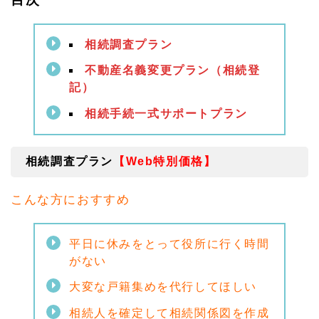
1.
1
相続
相続調査プラン
調査
プラ
不動産名義変更プラン（相続登
ン
【W
記）
eb
特別
相続手続一式サポートプラン
価
格】
1.
相続調査プラン
【Web特別価格】
2
不動
産名
こんな方におすすめ
義変
更・
サポ
平日に休みをとって役所に行く時間
ート
がない
プラ
ン
大変な戸籍集めを代行してほしい
（相
続登
相続人を確定して相続関係図を作成
記）