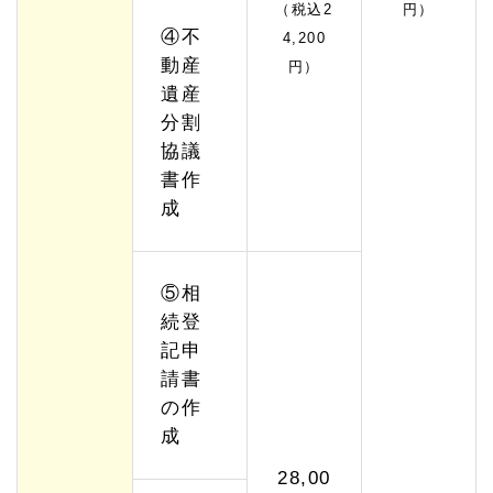
（税込2
円）
④不
4,200
動産
円）
遺産
分割
協議
書作
成
⑤相
続登
記申
請書
の作
成
28,00