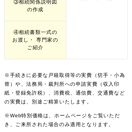
③相続関係説明図
の関
連ペ
の作成
ージ
④相続書類一式の
お渡し・ 専門家の
ご紹介
※手続きに必要な戸籍取得等の実費（切手・小為
替）や、法務局・裁判所への申請実費（収入印
紙・登録免許税）、消費税、通信費、交通費など
の実費は、別途ご精算いたします。
※Web特別価格は、ホームページをご覧いただ
き、ご来所された場合のみ適用となります。