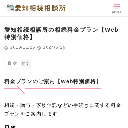
愛知相続相談所の相続料金プラン【Web
特別価格】
2019/11/25
2024/5/16
目次
1
料金
プラ
料金プランのご案内【Web特別価格】
ンの
ご案
内
【W
相続・贈与・家族信託などの手続きに関する料金
eb
特別
プランをご案内します。
価
格】
目次