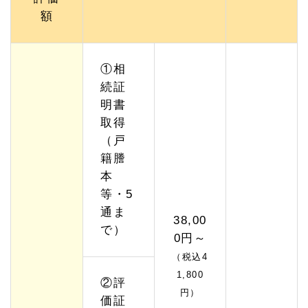
額
①相
続証
明書
取得
（戸
籍謄
本
等・5
通ま
38,00
で）
0円～
（税込4
1,800
②評
円）
価証