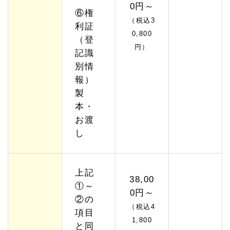
0円～
⑥権
（税込3
利証
0,800
（登
円）
記識
別情
報）
製
本・
お渡
し
上記
38,00
①～
0円～
②の
（税込4
項目
1,800
と同