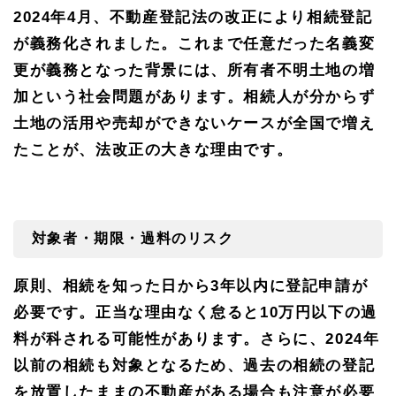
2024
年
4
月、不動産登記法の改正により相続登記
義務
化の
が義務化されました。これまで任意だった名義変
背景
と目
更が義務となった背景には、所有者不明土地の増
的
加という社会問題があります。相続人が分からず
1.
土地の活用や売却ができないケースが全国で増え
2
対象
たことが、法改正の大きな理由です。
者・
期
限・
過料
のリ
対象者・期限・過料のリスク
スク
2
原則、相続を知った日から
3
年以内に登記申請が
202
6年
必要です。正当な理由なく怠ると
10
万円以下の過
開始
「所
料が科される可能性があります。さらに、
2024
年
有不
以前の相続も対象となるため、過去の相続の登記
動産
記録
を放置したままの不動産がある場合も注意が必要
証明