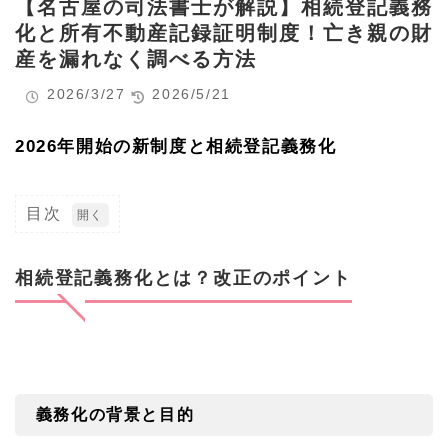
【名古屋の司法書士が解説】相続登記義務
化と所有不動産記録証明制度！亡き親の財
産を漏れなく調べる方法
2026/3/27
2026/5/21
2026年開始の新制度と相続登記義務化
目次
1
相続
登記
相続登記義務化とは？改正のポイント
義務
化と
は？
改正
のポ
イン
ト
義務化の背景と目的
1.
1