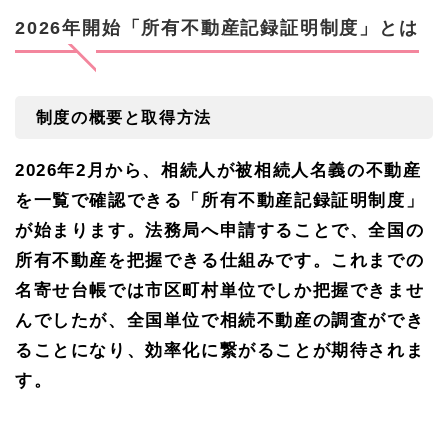
登
2026
年開始「所有不動産記録証明制度」とは
記
を
放
置
す
制度の概要と取得方法
る
リ
ス
2026
年
2
月から、相続人が被相続人名義の不動産
ク
と
を一覧で確認できる「所有不動産記録証明制度」
対
が始まります。法務局へ申請することで、全国の
策
所有不動産を把握できる仕組みです。これまでの
3.
1
名寄せ台帳では市区町村単位でしか把握できませ
放置
によ
んでしたが、全国単位で相続不動産の調査ができ
る具
ることになり、効率化に繋がることが期待されま
体的
な不
す。
利益
3.
2