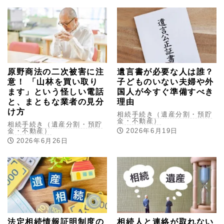
原野商法の二次被害に注
遺言書が必要な人は誰？
意！ 「山林を買い取り
子どものいない夫婦や外
ます」という怪しい電話
国人が今すぐ準備すべき
と、まともな業者の見分
理由
け方
相続手続き（遺産分割・預貯
金・不動産）
相続手続き（遺産分割・預貯
2026年6月19日
金・不動産）
2026年6月26日
法定相続情報証明制度の
相続人と連絡が取れない