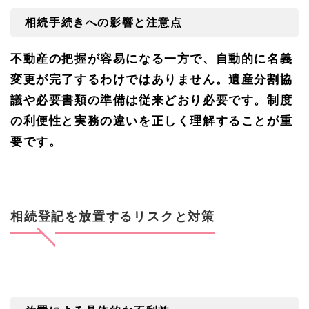
専門
家に
相続手続きへの影響と注意点
相談
する
メリ
不動産の把握が容易になる一方で、自動的に名義
ット
変更が完了するわけではありません。遺産分割協
3.
議や必要書類の準備は従来どおり必要です。制度
3
まと
の利便性と実務の違いを正しく理解することが重
め｜
要です。
相続
登記
は“今
すぐ
動
く”こ
相続登記を放置するリスクと対策
とが
最大
の対
策
3.
4
愛知