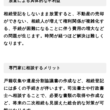
放置による具体的な不利益
相続
相談
所で
相続登記をしないまま放置すると、不動産の売却
は豊
富な
ができない、相続人が増えて権利関係が複雑化す
実績
る、手続が困難になることに伴う費用の増大など
と相
続の
の問題が生じます。時間が経つほど解決は難しく
各専
門家
なります。
がサ
ポー
トし
ます
専門家に相談するメリット
戸籍収集や遺産分割協議書の作成など、相続登記
には多くの手続きが伴います。司法書士や行政書
士へ相談することで、必要な書類の取得や作成な
ど、将来の二次相続も見据えた総合的な対策が可