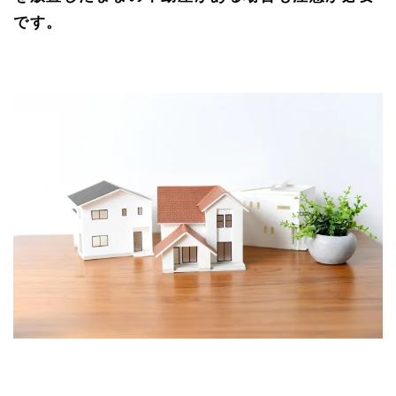
制
です。
度」
とは
2.
1
制度
の概
要と
取得
方法
2.
2
相続
手続
きへ
の影
響と
注意
点
3
相
続