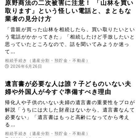
原野商法の二次被害に注意！ 「山林を買い
取ります」という怪しい電話と、まともな
業者の見分け方
「昔親が買った山林を相続したら、買い取りたいとい
う電話がかかってきた」「相続したけど手放したいと
思っていたところなので、話を聞いてみようか迷っ
て…
相続手続き（遺産分割・預貯金・不動産）
2026年6月26日
遺言書が必要な人は誰？子どものいない夫
婦や外国人が今すぐ準備すべき理由
帰化人や子供のいない夫婦の遺言書の重要性をプロが
解説「うちには大した財産はないから、遺言書なんて
必要ない」「遺言書はもっと高齢になってから考え
る…
相続手続き（遺産分割・預貯金・不動産）