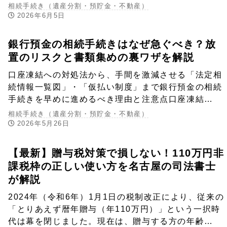
相続手続き（遺産分割・預貯金・不動産）
2026年6月5日
銀行預金の相続手続きはなぜ急ぐべき？放
置のリスクと書類集めの裏ワザを解説
口座凍結への対処法から、手間を激減させる「法定相
続情報一覧図」・「仮払い制度」まで銀行預金の相続
手続きを早めに進めるべき理由と注意点口座凍結…
相続手続き（遺産分割・預貯金・不動産）
2026年5月26日
【最新】贈与税対策で損しない！110万円非
課税枠の正しい使い方を名古屋の司法書士
が解説
2024年（令和6年）1月1日の税制改正により、従来の
「とりあえず暦年贈与（年110万円）」という一択時
代は幕を閉じました。現在は、贈与する方の年齢…