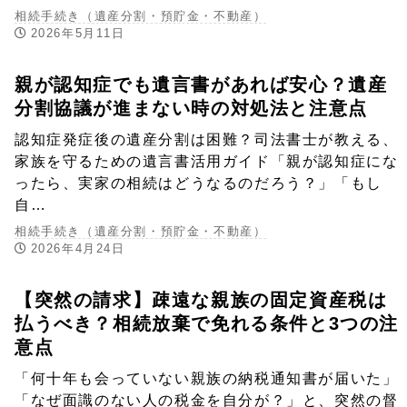
相続手続き（遺産分割・預貯金・不動産）
2026年5月11日
親が認知症でも遺言書があれば安心？遺産
分割協議が進まない時の対処法と注意点
認知症発症後の遺産分割は困難？司法書士が教える、
家族を守るための遺言書活用ガイド「親が認知症にな
ったら、実家の相続はどうなるのだろう？」「もし
自…
相続手続き（遺産分割・預貯金・不動産）
2026年4月24日
【突然の請求】疎遠な親族の固定資産税は
払うべき？相続放棄で免れる条件と3つの注
意点
「何十年も会っていない親族の納税通知書が届いた」
「なぜ面識のない人の税金を自分が？」と、突然の督