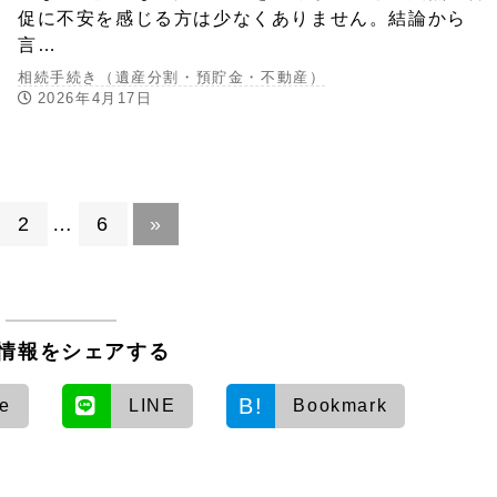
促に不安を感じる方は少なくありません。結論から
言…
相続手続き（遺産分割・預貯金・不動産）
2026年4月17日
2
…
6
»
情報をシェアする
re
LINE
Bookmark