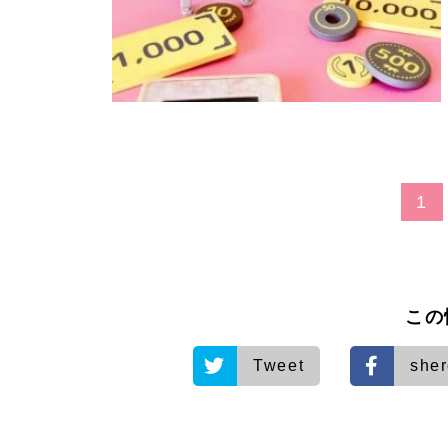
1
この
Tweet
she